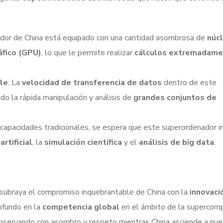
ador de China está equipado con una cantidad asombrosa de
núc
áfico (GPU)
, lo que le permite realizar
cálculos extremadam
ble
: La
velocidad de transferencia de datos
dentro de este
do la rápida manipulación y análisis de
grandes conjuntos de
s capacidades tradicionales, se espera que este superordenador 
artificial
, la
simulación científica
y el
análisis de big data
.
 subraya el compromiso inquebrantable de China con la
innovaci
rofundo en la
competencia global
en el ámbito de la supercomp
bservando con asombro y respeto mientras China asciende a nu