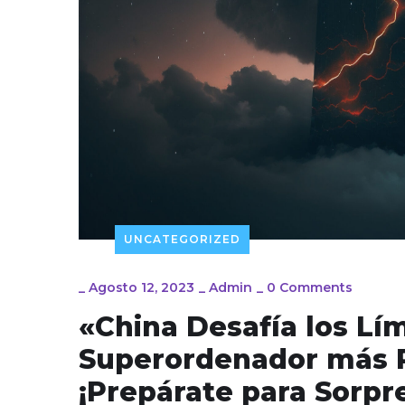
UNCATEGORIZED
_
Agosto 12, 2023
_
Admin
_
0 Comments
«China Desafía los Lím
Superordenador más P
¡Prepárate para Sorpr