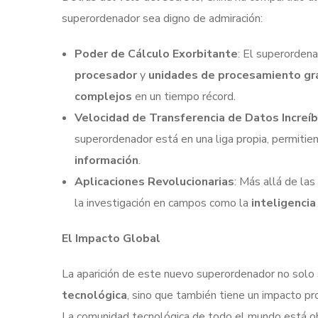
superordenador sea digno de admiración:
Poder de Cálculo Exorbitante
: El superorden
procesador
y
unidades de procesamiento gr
complejos
en un tiempo récord.
Velocidad de Transferencia de Datos Increí
superordenador está en una liga propia, permitien
información
.
Aplicaciones Revolucionarias
: Más allá de la
la investigación en campos como la
inteligencia 
El Impacto Global
La aparición de este nuevo superordenador no solo
tecnológica
, sino que también tiene un impacto p
La comunidad tecnológica de todo el mundo está o