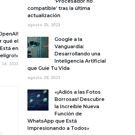
‘Procesador no
compatible’ tras la última
actualización
agosto 25, 2023
 OpenAI!
Google a la
 qué el
Vanguardia:
Está en
Desarrollando una
eligro!»
Inteligencia Artificial
 14, 2023
que Guíe Tu Vida
agosto 18, 2023
«¡Adiós a las Fotos
Borrosas! Descubre
la Increíble Nueva
Función de
WhatsApp que Está
Impresionando a Todos»