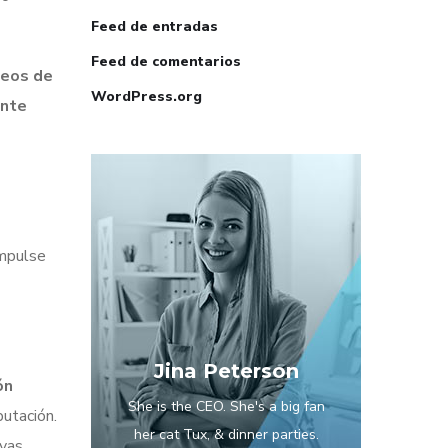
Feed de entradas
Feed de comentarios
leos de
WordPress.org
ente
impulse
Jina Peterson
ón
She is the CEO. She's a big fan
utación.
her cat Tux, & dinner parties.
evas