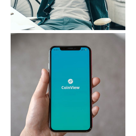
App for Virtual Reality
DESIGN
/
IDEAS
Mobile Coin View App
DEVELOPMENT