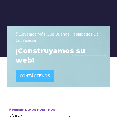
// Llevamos Más Que Buenas Habilidades De
Codificación
¡Construyamos su
web!
CONTÁCTENOS
// PRESENTAMOS NUESTROS