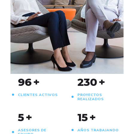
App for Health
DEVELOPMENT
96
+
230
+
CLIENTES ACTIVOS
PROYECTOS
REALIZADOS
5
+
15
+
ASESORES DE
AÑOS TRABAJANDO