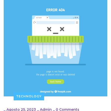
TECHNOLOGY
_
Agosto 25, 2023
_
Admin
_
0 Comments