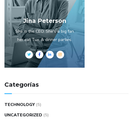
Jina Peterson
She is the CEO. She's a big fan
her cat Tux, & dinner parties.
Categorías
TECHNOLOGY
(5)
UNCATEGORIZED
(5)